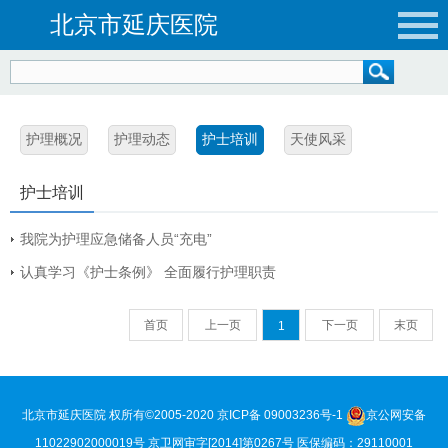
北京市延庆医院
护理概况
护理动态
护士培训
天使风采
护士培训
我院为护理应急储备人员“充电”
认真学习《护士条例》 全面履行护理职责
首页
上一页
下一页
末页
1
北京市延庆医院 权所有©2005-2020
京ICP备 09003236号-1
京公网安备
11022902000019号
京卫网审字[2014]第0267号 医保编码：29110001