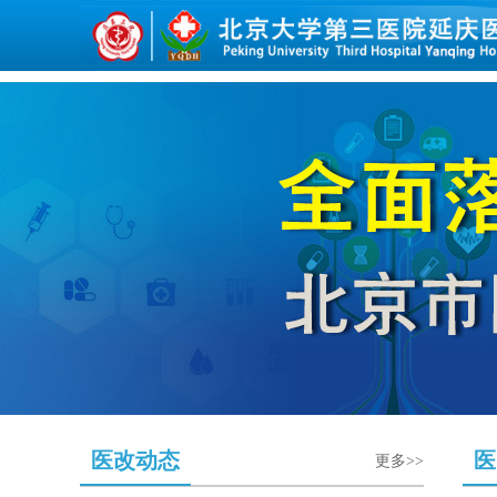
医改动态
医
更多>>