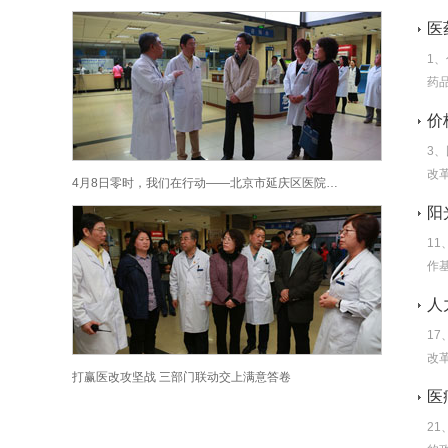
医
1
药
价
3
改
4月8日零时，我们在行动——北京市延庆区医院…
阳
1
作
人
1
改
打赢医改攻坚战 三部门联动交上满意答卷
医
2