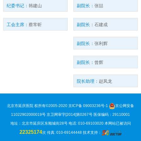
纪委书记：
韩建山
副院长：
张喆
工会主席：
蔡常昕
副院长：
石建成
副院长：
张利辉
副院长：
曾辉
院长助理：
赵凤龙
北京市延庆医院 权所有©2005-2020
京ICP备 09003236号-1
京公网安备
11022902000019号
京卫网审字[2014]第0267号 医保编码：29110001
地址：北京市延庆区东顺城街28号 电话: 010-69103020
本网站已被访问
22325174
次
传真: 010-69144448 技术支持：